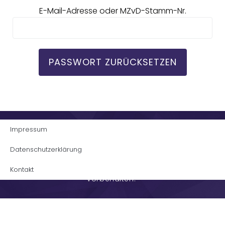
E-Mail-Adresse oder MZvD-Stamm-Nr.
PASSWORT ZURÜCKSETZEN
Impressum
Datenschutzerklärung
© Magischer Zirkel Moosburg/Landshut. Alle Rechte
Kontakt
vorbehalten.