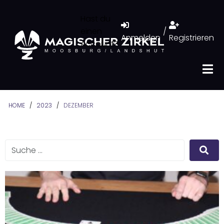
Hast du
einen
/
Anmelden
Registrieren
Account?
HOME
/
2023
/
DEZEMBER